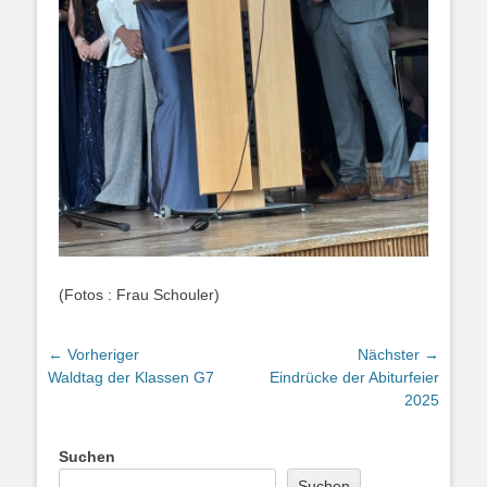
(Fotos : Frau Schouler)
Beitragsnavigation
← Vorheriger
Nächster →
Vorheriger
Nächster
Waldtag der Klassen G7
Eindrücke der Abiturfeier
Beitrag:
Beitrag:
2025
Suchen
Suchen