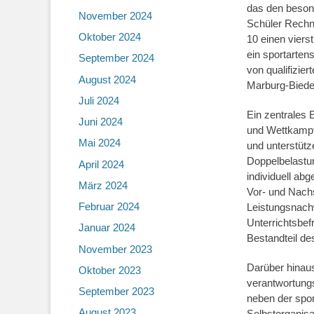
das den besond
November 2024
Schüler Rechnu
Oktober 2024
10 einen viers
ein sportarten
September 2024
von qualifizie
August 2024
Marburg-Biede
Juli 2024
Ein zentrales 
Juni 2024
und Wettkampf.
Mai 2024
und unterstütz
Doppelbelastu
April 2024
individuell ab
März 2024
Vor- und Nach
Februar 2024
Leistungsnach
Unterrichtsbe
Januar 2024
Bestandteil de
November 2023
Darüber hinaus
Oktober 2023
verantwortungsv
September 2023
neben der spor
August 2023
Selbstorganis