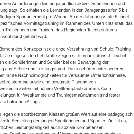
eren Anforderungen leistungssportlich aktiver Schülerinnen und
ng trägt. So erhalten die Lernenden in den Jahrgangsstufen 5 bis
tündigen Sportunterricht pro Woche. Ab der Jahrgangsstufe 6 findet
spezifisches Vormittagstraining im Rahmen des Unterrichts statt, das
rten Trainerinnen und Trainern des Regionalen Talentzentrums
nkopf durchgeführt wird.
Element des Konzepts ist die enge Verzahnung von Schule, Training
 Die eingesetzten Lehrkräfte zeigen sich organisatorisch flexibel
en die Schülerinnen und Schüler bei der Bewältigung der
ng aus Schule und Leistungssport. Dazu gehören unter anderem
gestimmte Nachholmöglichkeiten für versäumte Unterrichtsinhalte,
schreibtermine sowie eine bewusste Planung von
weisen in Zeiten mit hohem Wettkampfaufkommen. Auch
freiungen für Wettkämpfe und Trainingsmaßnahmen sind fester
s schulischen Alltags.
 legen die sportbetonten Klassen großen Wert auf eine pädagogisch
olle Begleitung der jungen Sportlerinnen und Sportler. Ziel ist es,
tlichen Leistungsfähigkeit auch soziale Kompetenzen,
ation, Durchhaltevermögen und Verantwortungsbewusstsein zu