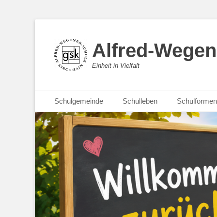
Alfred-Wegen
Einheit in Vielfalt
Primäres Menü
Zum
Schulgemeinde
Schulleben
Schulformen
Inhalt
springen