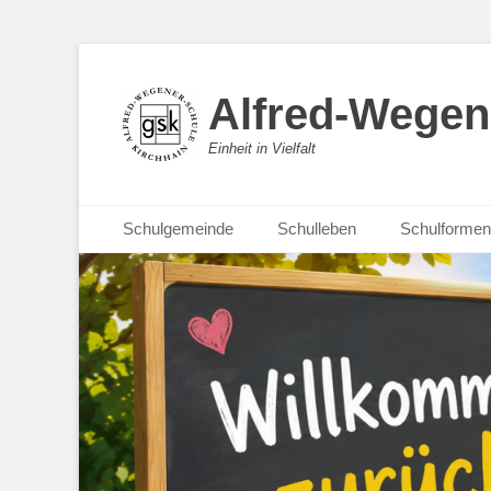
Alfred-Wegen
Einheit in Vielfalt
Primäres Menü
Zum
Schulgemeinde
Schulleben
Schulformen
Inhalt
springen