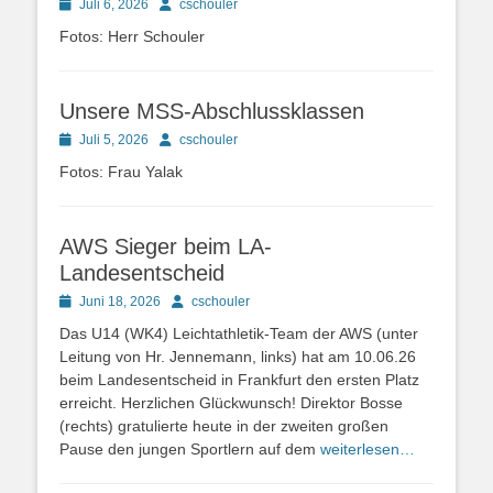
Posted
Autor
Juli 6, 2026
cschouler
on
Fotos: Herr Schouler
Unsere MSS-Abschlussklassen
Posted
Autor
Juli 5, 2026
cschouler
on
Fotos: Frau Yalak
AWS Sieger beim LA-
Landesentscheid
Posted
Autor
Juni 18, 2026
cschouler
on
Das U14 (WK4) Leichtathletik-Team der AWS (unter
Leitung von Hr. Jennemann, links) hat am 10.06.26
beim Landesentscheid in Frankfurt den ersten Platz
erreicht. Herzlichen Glückwunsch! Direktor Bosse
(rechts) gratulierte heute in der zweiten großen
Pause den jungen Sportlern auf dem
weiterlesen…