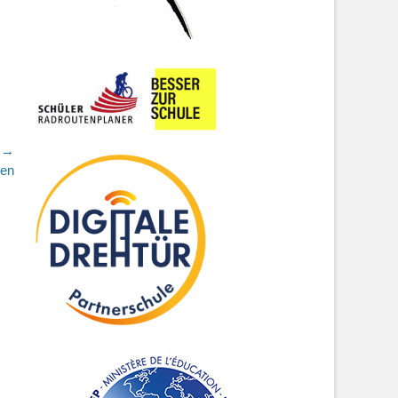
r →
sen