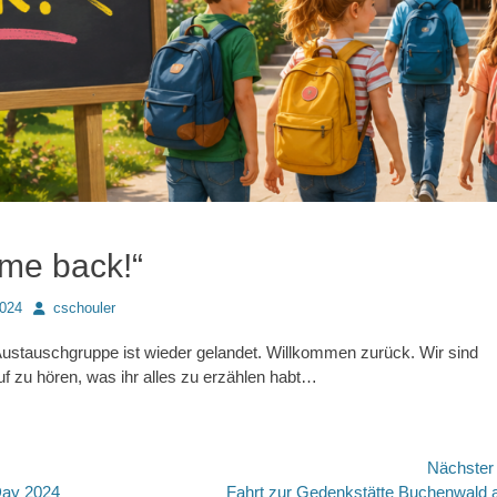
me back!“
Autor
2024
cschouler
stauschgruppe ist wieder gelandet. Willkommen zurück. Wir sind
f zu hören, was ihr alles zu erzählen habt…
avigation
Nächste
Nächster
Day 2024
Fahrt zur Gedenkstätte Buchenwald