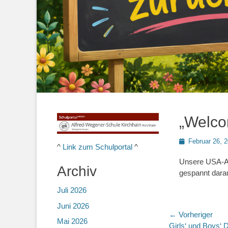
„Welco
Posted
Februar 26, 
^
Link zum Schulportal
^
on
Unsere USA-Au
Archiv
gespannt darau
Juli 2026
Juni 2026
Beitragsn
← Vorheriger
Mai 2026
Vorheriger
Girls‘ und Boys‘ 