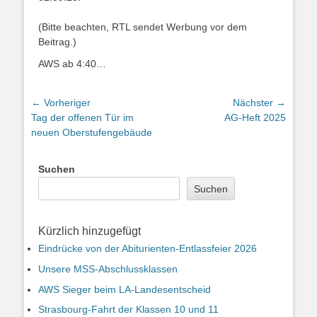
(Bitte beachten, RTL sendet Werbung vor dem
Beitrag.)
AWS ab 4:40…
Beitragsnavigation
← Vorheriger
Nächster →
Vorheriger
Nächster
Tag der offenen Tür im
AG-Heft 2025
Beitrag:
Beitrag:
neuen Oberstufengebäude
Suchen
Suchen
Kürzlich hinzugefügt
Eindrücke von der Abiturienten-Entlassfeier 2026
Unsere MSS-Abschlussklassen
AWS Sieger beim LA-Landesentscheid
Strasbourg-Fahrt der Klassen 10 und 11