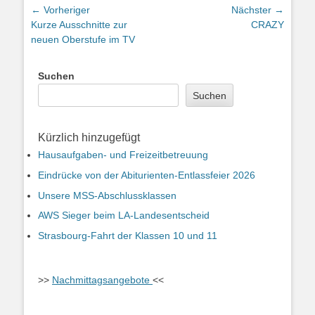
Beitragsnavigation
← Vorheriger
Nächster →
Vorheriger
Nächster
Kurze Ausschnitte zur
CRAZY
Beitrag:
Beitrag:
neuen Oberstufe im TV
Suchen
Suchen
Kürzlich hinzugefügt
Hausaufgaben- und Freizeitbetreuung
Eindrücke von der Abiturienten-Entlassfeier 2026
Unsere MSS-Abschlussklassen
AWS Sieger beim LA-Landesentscheid
Strasbourg-Fahrt der Klassen 10 und 11
>>
Nachmittagsangebote
<<