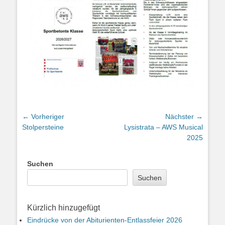
Beitragsnavigation
← Vorheriger
Nächster →
Vorheriger
Nächster
Stolpersteine
Lysistrata – AWS Musical
Beitrag:
Beitrag:
2025
Suchen
Suchen
Kürzlich hinzugefügt
Eindrücke von der Abiturienten-Entlassfeier 2026