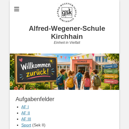
Alfred-Wegener-Schule
Kirchhain
Einheit in Vielfalt
Aufgabenfelder
AF I
AF II
AF III
Sport
(Sek II)