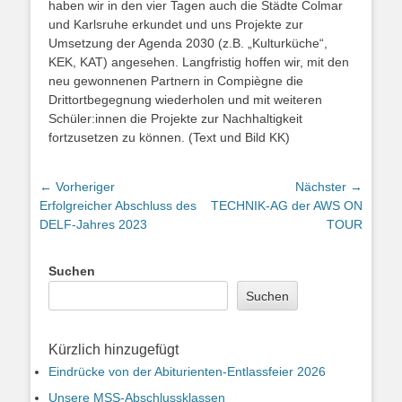
haben wir in den vier Tagen auch die Städte Colmar
und Karlsruhe erkundet und uns Projekte zur
Umsetzung der Agenda 2030 (z.B. „Kulturküche“,
KEK, KAT) angesehen. Langfristig hoffen wir, mit den
neu gewonnenen Partnern in Compiègne die
Drittortbegegnung wiederholen und mit weiteren
Schüler:innen die Projekte zur Nachhaltigkeit
fortzusetzen zu können. (Text und Bild KK)
Beitragsnavigation
← Vorheriger
Nächster →
Vorheriger
Nächster
Erfolgreicher Abschluss des
TECHNIK-AG der AWS ON
Beitrag:
Beitrag:
DELF-Jahres 2023
TOUR
Suchen
Suchen
Kürzlich hinzugefügt
Eindrücke von der Abiturienten-Entlassfeier 2026
Unsere MSS-Abschlussklassen