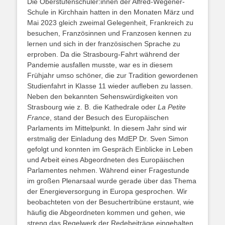
Die Oberstufenschüler:innen der Alfred-Wegener-
Schule in Kirchhain hatten in den Monaten März und
Mai 2023 gleich zweimal Gelegenheit, Frankreich zu
besuchen, Französinnen und Franzosen kennen zu
lernen und sich in der französischen Sprache zu
erproben. Da die Strasbourg-Fahrt während der
Pandemie ausfallen musste, war es in diesem
Frühjahr umso schöner, die zur Tradition gewordenen
Studienfahrt in Klasse 11 wieder aufleben zu lassen.
Neben den bekannten Sehenswürdigkeiten von
Strasbourg wie z. B. die Kathedrale oder
La Petite
France
, stand der Besuch des Europäischen
Parlaments im Mittelpunkt. In diesem Jahr sind wir
erstmalig der Einladung des MdEP Dr. Sven Simon
gefolgt und konnten im Gespräch Einblicke in Leben
und Arbeit eines Abgeordneten des Europäischen
Parlamentes nehmen. Während einer Fragestunde
im großen Plenarsaal wurde gerade über das Thema
der Energieversorgung in Europa gesprochen. Wir
beobachteten von der Besuchertribüne erstaunt, wie
häufig die Abgeordneten kommen und gehen, wie
streng das Regelwerk der Redebeiträge eingehalten