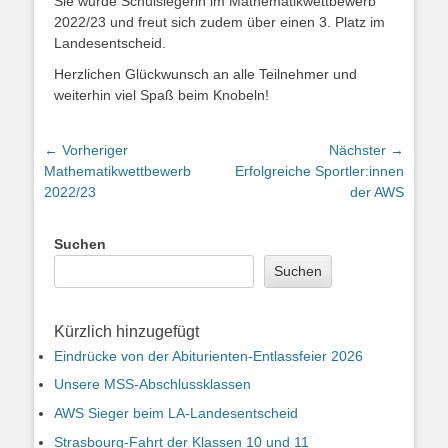
Sie wurde Schulsiegerin im Mathematikwettbewerb
2022/23 und freut sich zudem über einen 3. Platz im
Landesentscheid.
Herzlichen Glückwunsch an alle Teilnehmer und
weiterhin viel Spaß beim Knobeln!
Beitragsnavigation
← Vorheriger
Nächster →
Vorheriger
Nächster
Mathematikwettbewerb
Erfolgreiche Sportler:innen
Beitrag:
Beitrag:
2022/23
der AWS
Suchen
Suchen
Kürzlich hinzugefügt
Eindrücke von der Abiturienten-Entlassfeier 2026
Unsere MSS-Abschlussklassen
AWS Sieger beim LA-Landesentscheid
Strasbourg-Fahrt der Klassen 10 und 11