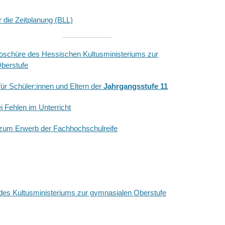
 die Zeitplanung (BLL)
roschüre des Hessischen Kultusministeriums zur
berstufe
für Schüler:innen und Eltern der
Jahrgangsstufe 11
 Fehlen im Unterricht
 zum Erwerb der Fachhochschulreife
 Dokumente werden
ohne rechtliche Gewähr
angeboten.
auf die Internet-Seite des Hessischen Kultusministeriums:
 des Kultusministeriums zur gymnasialen Oberstufe