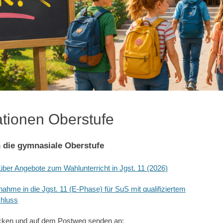
ationen Oberstufe
 die gymnasiale Oberstufe
über Angebote zum Wahlunterricht in Jgst. 11 (2026)
nahme in die Jgst. 11 (E-Phase) für SuS mit qualifiziertem
hluss
cken und auf dem Postweg senden an: